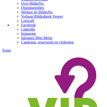
Over BiblioNu
Openingstijden
Werken bij BiblioNu
Verhuur Bibliotheek Venray
Leescafé
Facebook
LinkedIn
Instagram
Inloggen Mijn Menu
Catalogus, reserveren en verlengen
Terug