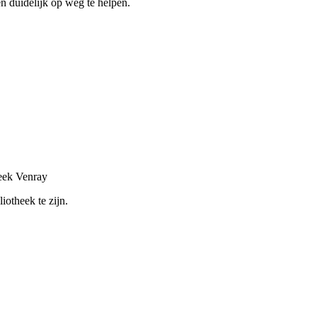
en duidelijk op weg te helpen.
heek Venray
liotheek te zijn.