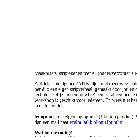
Maakplaats: striptekenen met AI (ouder/verzorger + k
Artificial Intelligence (AI) is bijna niet meer weg t
per duo een eigen stripverhaal: gemaakt door jou en 
techniek. Of je nu een ‘newbie’ bent of al een beetj
workshop is geschikt voor iedereen. En wees niet ban
keep it simple!
let op:
neem je eigen laptop mee (1 laptop per duo). 
dan een mail naar
ezalm [at] biblionu [punt] nl
.
Wat heb je nodig?