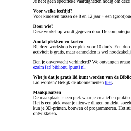
Je hebt geen specifieke vaardigheden nodig om deze
Voor welke leeftijd?
Voor kinderen tussen de 8 en 12 jaar + een (groot)ou
Door wie?
Deze workshop wordt gegeven door De computerjon
Aantal plekken en kosten
Bij deze workshop is er plek voor 10 duo's. Een duo b
activiteit is gratis, maar aanmelden is wel noodzakelij
Ben je onverwacht verhinderd? We ontvangen graag j
ezalm [at] biblionu [punt] nl
.
Wist je dat je gratis lid kunt worden van de Bibl
Lid worden? Bekijk de abonnementen
hier
.
Maakplaatsen
De maakplaats is een plek waar je creatief en praktis
Het is een plek waar je nieuwe dingen ontdekt, speelt
kun je 3D-printen, bouwen of programmeren. Het stimu
ontwikkelen.