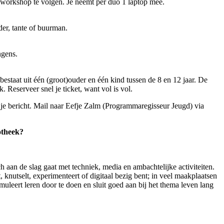
 workshop te volgen. Je neemt per duo 1 laptop mee.
der, tante of buurman.
gens.
estaat uit één (groot)ouder en één kind tussen de 8 en 12 jaar. De
k. Reserveer snel je ticket, want vol is vol.
e bericht. Mail naar Eefje Zalm (Programmaregisseur Jeugd) via
iotheek?
ch aan de slag gaat met techniek, media en ambachtelijke activiteiten.
, knutselt, experimenteert of digitaal bezig bent; in veel maakplaatsen
leert leren door te doen en sluit goed aan bij het thema leven lang