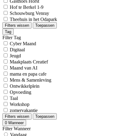
Gasthoês Horst
Hof te Berkel 1-9
Schouwburg Venray
Theehuis in het Odapark
Filters wissen
Toepassen
Tag
Filter Tag
Cyber Maand
Digitaal
Jeugd
Maakplaats Creatief
Maand van AI
mama en papa cafe
Mens & Samenleving
Ontwikkelplein
Opvoeding
Taal
Workshop
zomervakantie
Filters wissen
Toepassen
0
Wanneer
Filter Wanneer
Vandaag