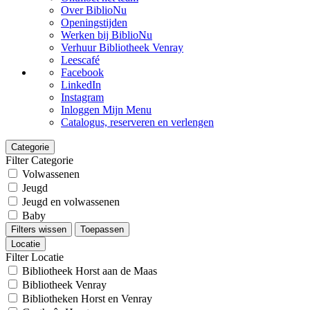
Over BiblioNu
Openingstijden
Werken bij BiblioNu
Verhuur Bibliotheek Venray
Leescafé
Facebook
LinkedIn
Instagram
Inloggen Mijn Menu
Catalogus, reserveren en verlengen
Categorie
Filter Categorie
Volwassenen
Jeugd
Jeugd en volwassenen
Baby
Filters wissen
Toepassen
Locatie
Filter Locatie
Bibliotheek Horst aan de Maas
Bibliotheek Venray
Bibliotheken Horst en Venray