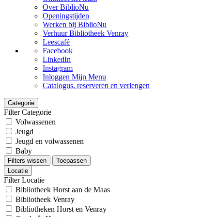
Over BiblioNu
Openingstijden
Werken bij BiblioNu
Verhuur Bibliotheek Venray
Leescafé
Facebook
LinkedIn
Instagram
Inloggen Mijn Menu
Catalogus, reserveren en verlengen
Categorie
Filter Categorie
Volwassenen
Jeugd
Jeugd en volwassenen
Baby
Filters wissen
Toepassen
Locatie
Filter Locatie
Bibliotheek Horst aan de Maas
Bibliotheek Venray
Bibliotheken Horst en Venray