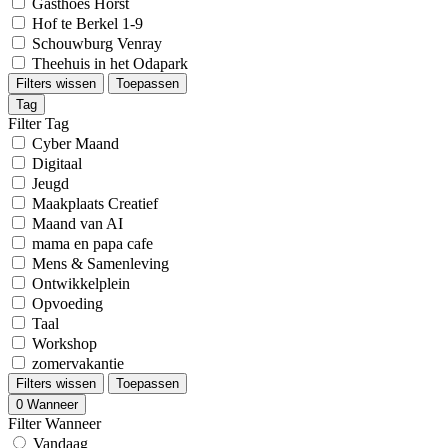
Gasthoês Horst
Hof te Berkel 1-9
Schouwburg Venray
Theehuis in het Odapark
Filters wissen
Toepassen
Tag
Filter Tag
Cyber Maand
Digitaal
Jeugd
Maakplaats Creatief
Maand van AI
mama en papa cafe
Mens & Samenleving
Ontwikkelplein
Opvoeding
Taal
Workshop
zomervakantie
Filters wissen
Toepassen
0
Wanneer
Filter Wanneer
Vandaag