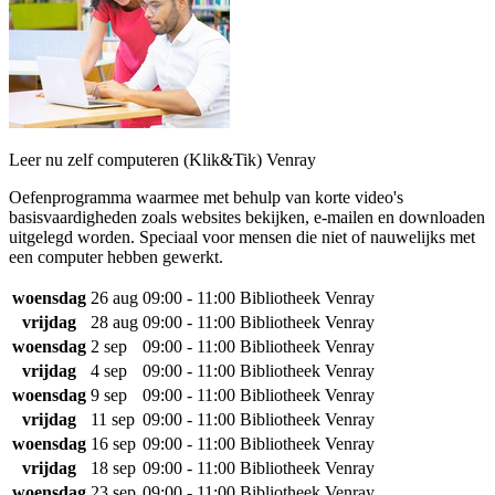
Leer nu zelf computeren (Klik&Tik) Venray
Oefenprogramma waarmee met behulp van korte video's
basisvaardigheden zoals websites bekijken, e-mailen en downloaden
uitgelegd worden. Speciaal voor mensen die niet of nauwelijks met
een computer hebben gewerkt.
woensdag
26 aug
09:00 - 11:00
Bibliotheek Venray
vrijdag
28 aug
09:00 - 11:00
Bibliotheek Venray
woensdag
2 sep
09:00 - 11:00
Bibliotheek Venray
vrijdag
4 sep
09:00 - 11:00
Bibliotheek Venray
woensdag
9 sep
09:00 - 11:00
Bibliotheek Venray
vrijdag
11 sep
09:00 - 11:00
Bibliotheek Venray
woensdag
16 sep
09:00 - 11:00
Bibliotheek Venray
vrijdag
18 sep
09:00 - 11:00
Bibliotheek Venray
woensdag
23 sep
09:00 - 11:00
Bibliotheek Venray