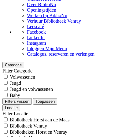
Over BiblioNu
Openingstijden
Werken bij BiblioNu
Verhuur Bibliotheek Venray
Leescafé
Facebook
LinkedIn
Instagram
Inloggen Mijn Menu
Catalogus, reserveren en verlengen
Categorie
Filter Categorie
Volwassenen
Jeugd
Jeugd en volwassenen
Baby
Filters wissen
Toepassen
Locatie
Filter Locatie
Bibliotheek Horst aan de Maas
Bibliotheek Venray
Bibliotheken Horst en Venray