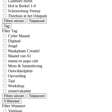
Gasthoês Horst
Hof te Berkel 1-9
Schouwburg Venray
Theehuis in het Odapark
Filters wissen
Toepassen
Tag
Filter Tag
Cyber Maand
Digitaal
Jeugd
Maakplaats Creatief
Maand van AI
mama en papa cafe
Mens & Samenleving
Ontwikkelplein
Opvoeding
Taal
Workshop
zomervakantie
Filters wissen
Toepassen
0
Wanneer
Filter Wanneer
Vandaag